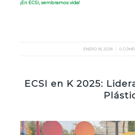
¡En ECSI, sembramos vida!
ENERO 16, 2026
/
0 COME
ECSI en K 2025: Lide
Plásti