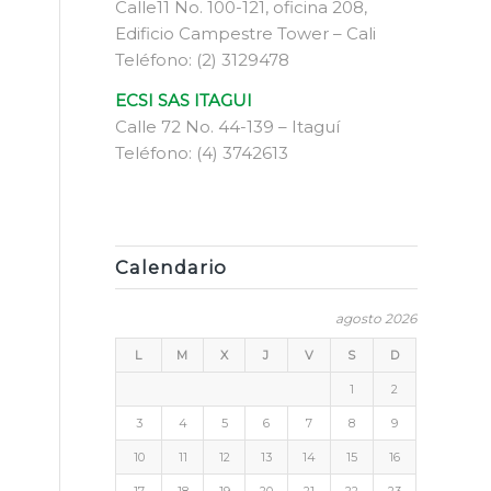
Calle11 No. 100-121, oficina 208,
Edificio Campestre Tower – Cali
Teléfono: (2) 3129478
ECSI SAS ITAGUI
Calle 72 No. 44-139 – Itaguí
Teléfono: (4) 3742613
Calendario
agosto 2026
L
M
X
J
V
S
D
1
2
3
4
5
6
7
8
9
10
11
12
13
14
15
16